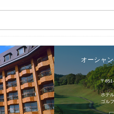
オーシャン
〒85
ホテ
ゴル