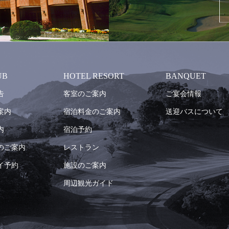
UB
HOTEL RESORT
BANQUET
告
客室のご案内
ご宴会情報
案内
宿泊料金のご案内
送迎バスについて
内
宿泊予約
のご案内
レストラン
イ予約
施設のご案内
周辺観光ガイド