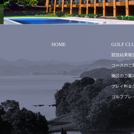
HOME
GOLF CL
競技結果報
コースのご
施設のご案
プレイ料金
ゴルフプレ