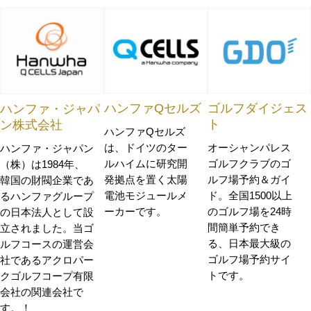
ハンファQセルズ
ゴルフダイジェス
ハンファ・ジャパ
ト
ン株式会社
ハンファQセルズ
は、ドイツのター
オーシャンパレス
ハンファ・ジャパン
ルハイムに研究開
ゴルフクラブのゴ
（株）は1984年、
発拠点を置く太陽
ルフ場予約＆ガイ
韓国の財閥企業であ
電池モジュールメ
ド。全国1500以上
るハンファグループ
ーカーです。
のゴルフ場を24時
の日本法人として設
間簡単予約でき
立されました。当ゴ
る、日本最大級の
ルフコースの運営会
ゴルフ場予約サイ
社であるアクロパー
トです。
クゴルフコープ有限
会社の関連会社で
す。！