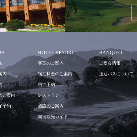
UB
HOTEL RESORT
BANQUET
告
客室のご案内
ご宴会情報
案内
宿泊料金のご案内
送迎バスについて
内
宿泊予約
のご案内
レストラン
イ予約
施設のご案内
周辺観光ガイド