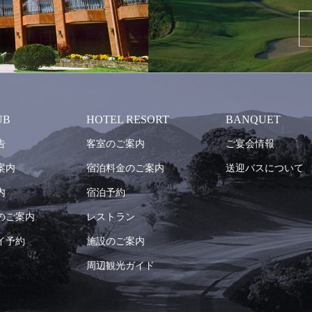
UB
HOTEL RESORT
BANQUET
告
客室のご案内
ご宴会情報
案内
宿泊料金のご案内
送迎バスについて
内
宿泊予約
のご案内
レストラン
イ予約
施設のご案内
周辺観光ガイド