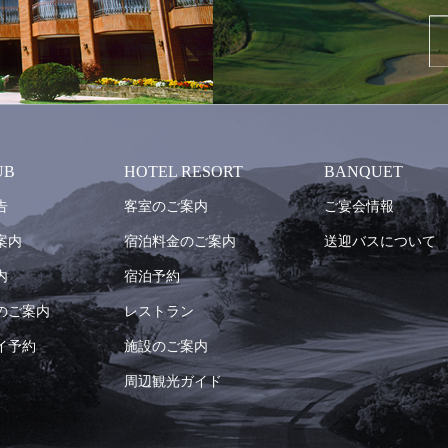
UB
HOTEL RESORT
BANQUET
告
客室のご案内
ご宴会情報
案内
宿泊料金のご案内
送迎バスについて
内
宿泊予約
のご案内
レストラン
イ予約
施設のご案内
周辺観光ガイド