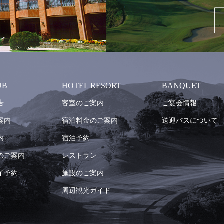
UB
HOTEL RESORT
BANQUET
告
客室のご案内
ご宴会情報
案内
宿泊料金のご案内
送迎バスについて
内
宿泊予約
のご案内
レストラン
イ予約
施設のご案内
周辺観光ガイド