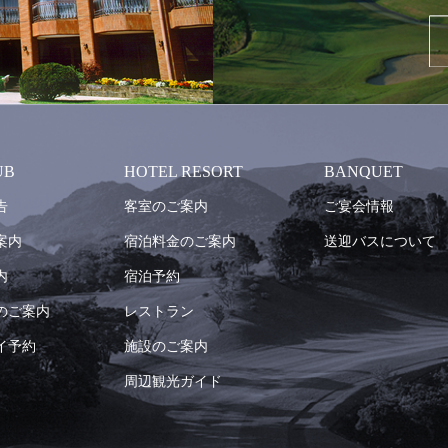
UB
HOTEL RESORT
BANQUET
告
客室のご案内
ご宴会情報
案内
宿泊料金のご案内
送迎バスについて
内
宿泊予約
のご案内
レストラン
イ予約
施設のご案内
周辺観光ガイド