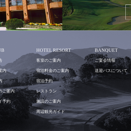
UB
HOTEL RESORT
BANQUET
告
客室のご案内
ご宴会情報
案内
宿泊料金のご案内
送迎バスについて
内
宿泊予約
のご案内
レストラン
イ予約
施設のご案内
周辺観光ガイド