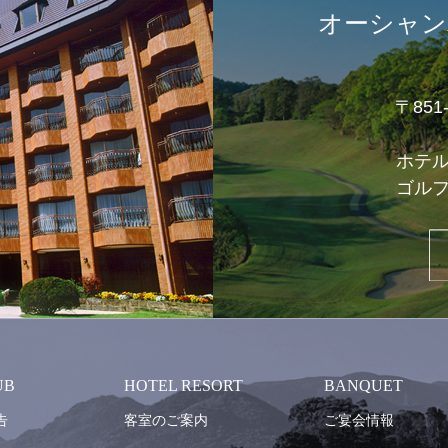
オーシャン
〒85
ホテ
ゴル
UB
HOTEL RESORT
BANQUET
告
客室のご案内
ご宴会情報