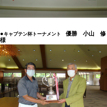
●
優勝 小山 修
キャプテン杯
トーナメント
様