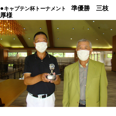
●
準優
勝 三枝
キャプテン杯
トーナメント
厚様