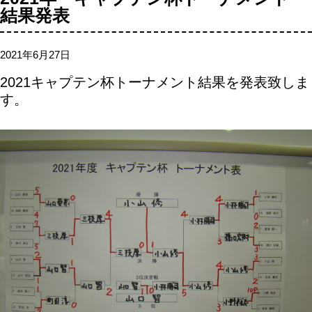
結果発表
2021年6月27日
2021キャプテン杯トーナメント結果を発表致しま
す。