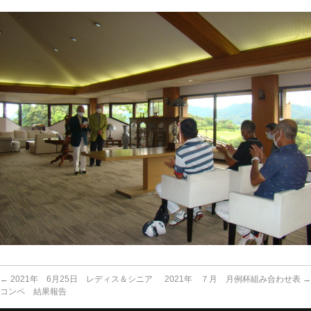
←
2021年 6月25日 レディス＆シニア
2021年 ７月 月例杯組み合わせ表
→
コンペ 結果報告