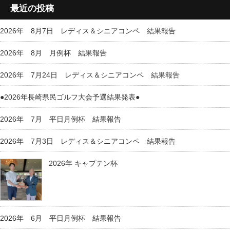
最近の投稿
2026年 8月7日 レディス＆シニアコンペ 結果報告
2026年 8月 月例杯 結果報告
2026年 7月24日 レディス＆シニアコンペ 結果報告
●2026年長崎県民ゴルフ大会予選結果発表●
2026年 7月 平日月例杯 結果報告
2026年 7月3日 レディス＆シニアコンペ 結果報告
2026年 キャプテン杯
2026年 6月 平日月例杯 結果報告