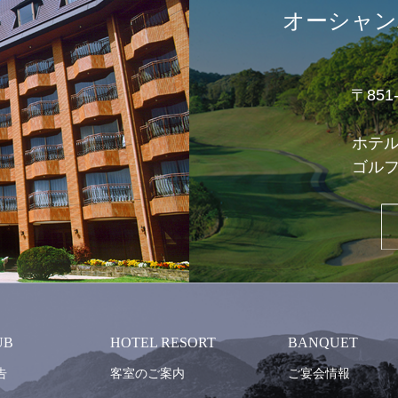
オーシャン
〒85
ホテ
ゴル
UB
HOTEL RESORT
BANQUET
告
客室のご案内
ご宴会情報