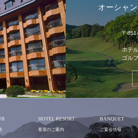
オーシャン
〒85
ホテ
ゴル
UB
HOTEL RESORT
BANQUET
告
客室のご案内
ご宴会情報