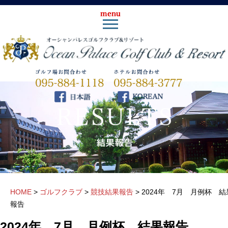
HOME
>
ゴルフクラブ
>
競技結果報告
>
2024年 7月 月例杯 結
報告
2024年 7月 月例杯 結果報告