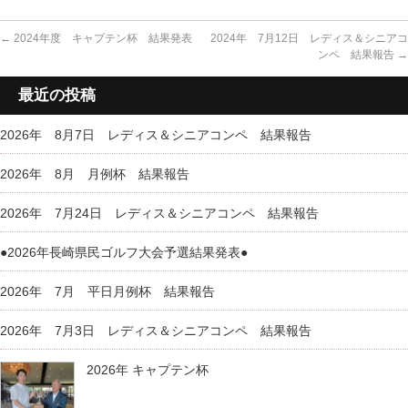
←
2024年度 キャプテン杯 結果発表
2024年 7月12日 レディス＆シニアコ
ンペ 結果報告
→
最近の投稿
2026年 8月7日 レディス＆シニアコンペ 結果報告
2026年 8月 月例杯 結果報告
2026年 7月24日 レディス＆シニアコンペ 結果報告
●2026年長崎県民ゴルフ大会予選結果発表●
2026年 7月 平日月例杯 結果報告
2026年 7月3日 レディス＆シニアコンペ 結果報告
2026年 キャプテン杯