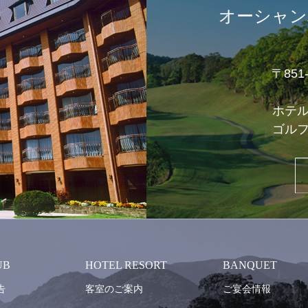
オーシャン
〒85
ホテ
ゴル
UB
HOTEL RESORT
BANQUET
告
客室のご案内
ご宴会情報