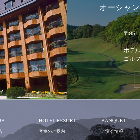
オーシャン
〒85
ホテ
ゴル
UB
HOTEL RESORT
BANQUET
告
客室のご案内
ご宴会情報