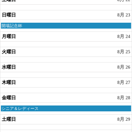
2026
日曜日
8月 23
日
開場記念杯
曜
日,
月曜日
8月 24
8
月
火曜日
8月 25
23rd
2026
水曜日
8月 26
木曜日
8月 27
金曜日
8月 28
金
シニア＆レディース
曜
日,
土曜日
8月 29
8
月