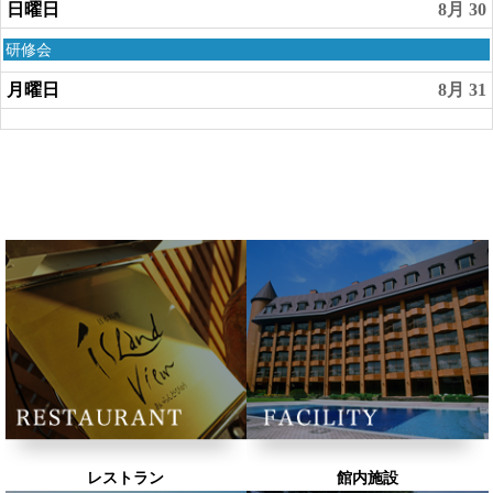
日曜日
8月 30
28th
2026
日
研修会
曜
日,
月曜日
8月 31
8
月
30th
2026
レストラン
館内施設