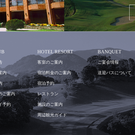
UB
HOTEL RESORT
BANQUET
告
客室のご案内
ご宴会情報
案内
宿泊料金のご案内
送迎バスについて
内
宿泊予約
のご案内
レストラン
イ予約
施設のご案内
周辺観光ガイド