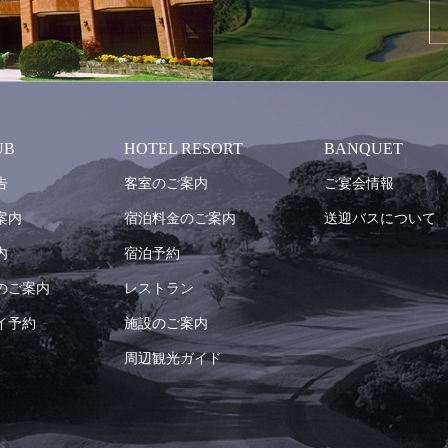
UB
HOTEL RESORT
BANQUET
告
客室のご案内
ご宴会情報
案内
宿泊料金のご案内
送迎バスについて
内
宿泊予約
のご案内
レストラン
イ予約
施設のご案内
周辺観光ガイド