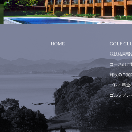
HOME
GOLF CL
競技結果報
コースのご
施設のご案
プレイ料金
ゴルフプレ