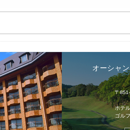
オーシャン
〒85
ホテ
ゴル