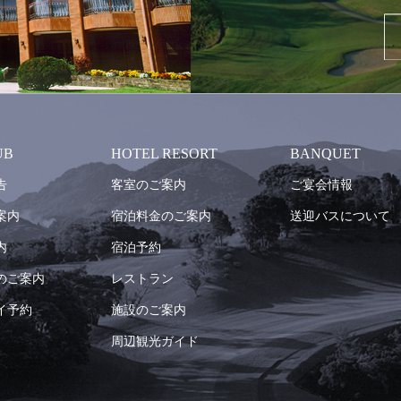
UB
HOTEL RESORT
BANQUET
告
客室のご案内
ご宴会情報
案内
宿泊料金のご案内
送迎バスについて
内
宿泊予約
のご案内
レストラン
イ予約
施設のご案内
周辺観光ガイド