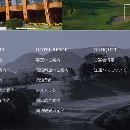
UB
HOTEL RESORT
BANQUET
告
客室のご案内
ご宴会情報
案内
宿泊料金のご案内
送迎バスについて
内
宿泊予約
のご案内
レストラン
イ予約
施設のご案内
周辺観光ガイド