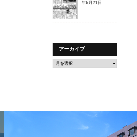
年5月21日
アーカイブ
ア
ー
カ
イ
ブ