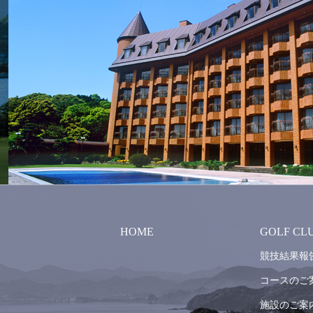
HOME
GOLF CL
競技結果報
コースのご
施設のご案