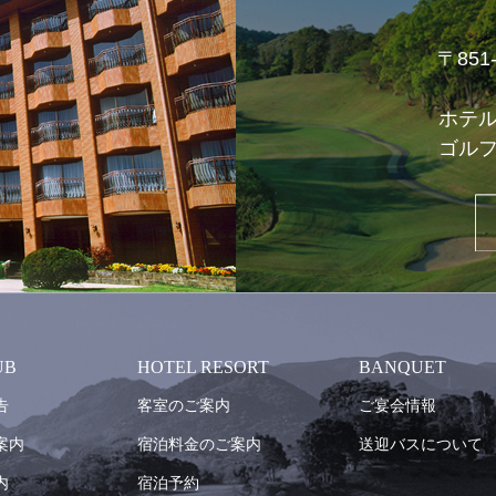
〒85
ホテ
ゴル
UB
HOTEL RESORT
BANQUET
告
客室のご案内
ご宴会情報
案内
宿泊料金のご案内
送迎バスについて
内
宿泊予約