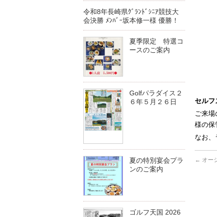
令和8年長崎県ｸﾞﾗﾝﾄﾞｼﾆｱ競技大
会決勝 ﾒﾝﾊﾞｰ坂本修一様 優勝！
夏季限定 特選コ
ースのご案内
Golfパラダイス２
セルフ
６年５月２６日
ご来場
様の保
なお、
←
オーシ
夏の特別宴会プラ
ンのご案内
ゴルフ天国 2026