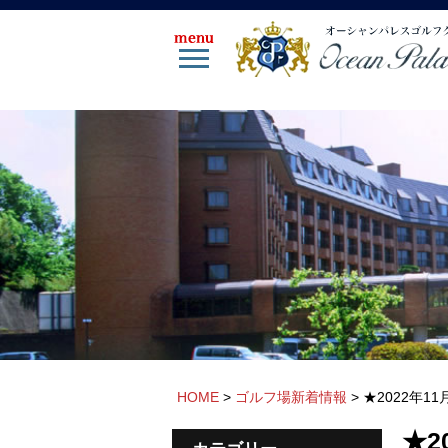
HOME
>
ゴルフ場新着情報
>
★2022年
★