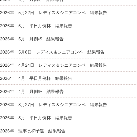
2026年 5月22日 レディス＆シニアコンペ 結果報告
2026年 5月 平日月例杯 結果報告
2026年 5月 月例杯 結果報告
2026年 5月8日 レディス＆シニアコンペ 結果報告
2026年 4月24日 レディス＆シニアコンペ 結果報告
2026年 4月 平日月例杯 結果報告
2026年 4月 月例杯 結果報告
2026年 3月27日 レディス＆シニアコンペ 結果報告
2026年 3月 平日月例杯 結果報告
2026年 理事長杯予選 結果報告