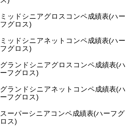
ミッドシニアグロスコンペ成績表(ハー
フグロス)
ミッドシニアネットコンペ成績表(ハー
フグロス)
グランドシニアグロスコンペ成績表(ハ
ーフグロス)
グランドシニアネットコンペ成績表(ハ
ーフグロス)
スーパーシニアコンペ成績表(ハーフグ
ロス)