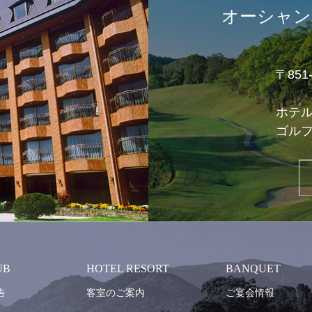
オーシャン
〒85
ホテ
ゴル
UB
HOTEL RESORT
BANQUET
告
客室のご案内
ご宴会情報