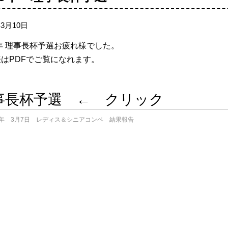
年3月10日
5年 理事長杯予選お疲れ様でした。
はPDFでご覧になれます。
事長杯予選 ← クリック
5年 3月7日 レディス＆シニアコンペ 結果報告