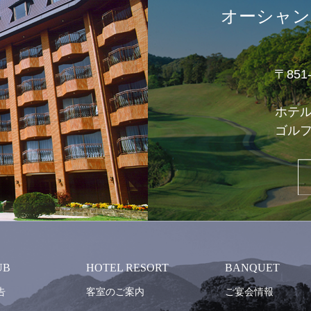
オーシャン
〒85
ホテ
ゴル
UB
HOTEL RESORT
BANQUET
告
客室のご案内
ご宴会情報