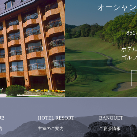
オーシャン
〒85
ホテ
ゴル
UB
HOTEL RESORT
BANQUET
告
客室のご案内
ご宴会情報